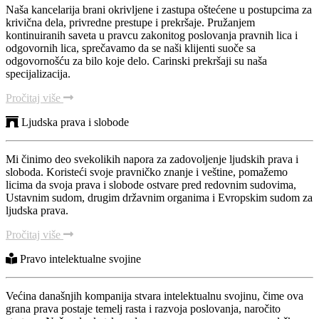
Naša kancelarija brani okrivljene i zastupa oštećene u postupcima za
krivična dela, privredne prestupe i prekršaje. Pružanjem
kontinuiranih saveta u pravcu zakonitog poslovanja pravnih lica i
odgovornih lica, sprečavamo da se naši klijenti suoče sa
odgovornošću za bilo koje delo. Carinski prekršaji su naša
specijalizacija.
Pročitaj više
Ljudska prava i slobode
Mi činimo deo svekolikih napora za zadovoljenje ljudskih prava i
sloboda. Koristeći svoje pravničko znanje i veštine, pomažemo
licima da svoja prava i slobode ostvare pred redovnim sudovima,
Ustavnim sudom, drugim državnim organima i Evropskim sudom za
ljudska prava.
Pročitaj više
Pravo intelektualne svojine
Većina današnjih kompanija stvara intelektualnu svojinu, čime ova
grana prava postaje temelj rasta i razvoja poslovanja, naročito