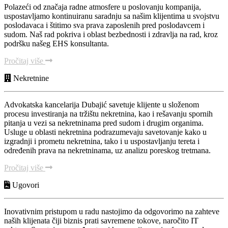
Polazeći od značaja radne atmosfere u poslovanju kompanija,
uspostavljamo kontinuiranu saradnju sa našim klijentima u svojstvu
poslodavaca i štitimo sva prava zaposlenih pred poslodavcem i
sudom. Naš rad pokriva i oblast bezbednosti i zdravlja na rad, kroz
podršku našeg EHS konsultanta.
Pročitaj više
Nekretnine
Advokatska kancelarija Dubajić savetuje klijente u složenom
procesu investiranja na tržištu nekretnina, kao i rešavanju spornih
pitanja u vezi sa nekretninama pred sudom i drugim organima.
Usluge u oblasti nekretnina podrazumevaju savetovanje kako u
izgradnji i prometu nekretnina, tako i u uspostavljanju tereta i
određenih prava na nekretninama, uz analizu poreskog tretmana.
Pročitaj više
Ugovori
Inovativnim pristupom u radu nastojimo da odgovorimo na zahteve
naših klijenata čiji biznis prati savremene tokove, naročito IT