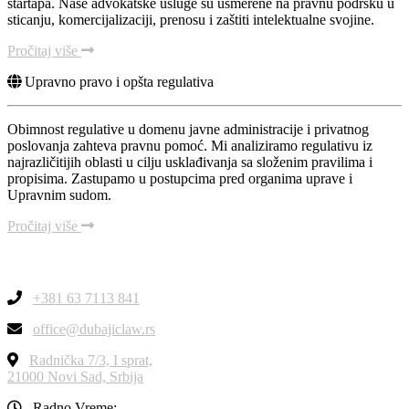
startapa. Naše advokatske usluge su usmerene na pravnu podršku u
sticanju, komercijalizaciji, prenosu i zaštiti intelektualne svojine.
Pročitaj više
Upravno pravo i opšta regulativa
Obimnost regulative u domenu javne administracije i privatnog
poslovanja zahteva pravnu pomoć. Mi analiziramo regulativu iz
najrazličitijih oblasti u cilju usklađivanja sa složenim pravilima i
propisima. Zastupamo u postupcima pred organima uprave i
Upravnim sudom.
Pročitaj više
+381 63 7113 841
office@dubajiclaw.rs
Radnička 7/3, I sprat,
21000 Novi Sad, Srbija
Radno Vreme: