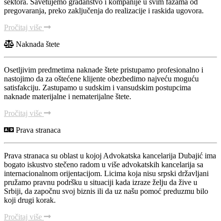
sektora. Savetujemo građanstvo i kompanije u svim fazama od
pregovaranja, preko zaključenja do realizacije i raskida ugovora.
Pročitaj više
Naknada štete
Osetljivim predmetima naknade štete pristupamo profesionalno i
nastojimo da za oštećene klijente obezbedimo najveću moguću
satisfakciju. Zastupamo u sudskim i vansudskim postupcima
naknade materijalne i nematerijalne štete.
Pročitaj više
Prava stranaca
Prava stranaca su oblast u kojoj Advokatska kancelarija Dubajić ima
bogato iskustvo stečeno radom u više advokatskih kancelarija sa
internacionalnom orijentacijom. Licima koja nisu srpski državljani
pružamo pravnu podršku u situaciji kada izraze želju da žive u
Srbiji, da započnu svoj biznis ili da uz našu pomoć preduzmu bilo
koji drugi korak.
Pročitaj više