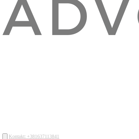
Kontakt: +381637113841