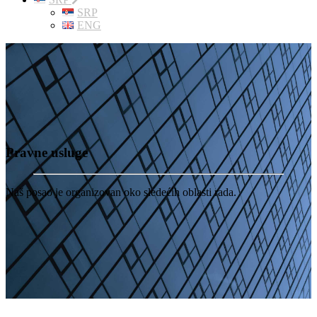
SRP
ENG
Pravne usluge
Naš posao je organizovan oko sledećih oblasti rada.