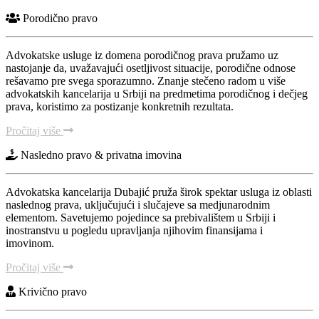
Porodično pravo
Advokatske usluge iz domena porodičnog prava pružamo uz
nastojanje da, uvažavajući osetljivost situacije, porodične odnose
rešavamo pre svega sporazumno. Znanje stečeno radom u više
advokatskih kancelarija u Srbiji na predmetima porodičnog i dečjeg
prava, koristimo za postizanje konkretnih rezultata.
Pročitaj više
Nasledno pravo & privatna imovina
Advokatska kancelarija Dubajić pruža širok spektar usluga iz oblasti
naslednog prava, uključujući i slučajeve sa medjunarodnim
elementom. Savetujemo pojedince sa prebivalištem u Srbiji i
inostranstvu u pogledu upravljanja njihovim finansijama i
imovinom.
Pročitaj više
Krivično pravo