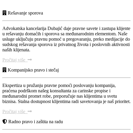
Rešavanje sporova
Advokatska kancelarija Dubajić daje pravne savete i zastupa klijente
u rešavanju domaćih i sporova sa međunarodnim elementom. Naše
usluge uključuju pravnu pomoć u pregovaranju, preko medijacije do
sudskog rešavanja sporova iz privatnog života i poslovnih aktivnosti
naših klijenata.
Pročitaj više
Kompanijsko pravo i stečaj
Ekspertiza u pružanju pravne pomoći poslovanju kompanija,
praćena podrškom našeg konsultanta za carinske propise i
međunarodni promet robe, preporučuje nas klijentima u svetu
biznisa. Stalna dostupnost klijentima radi savetovanja je naš prioritet.
Pročitaj više
Radno pravo i zaštita na radu