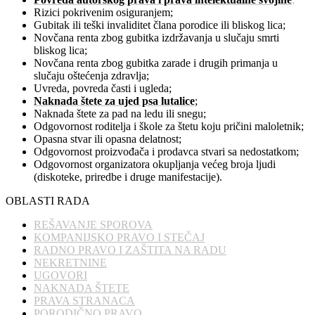
Rizici pokrivenim osiguranjem;
Gubitak ili teški invaliditet člana porodice ili bliskog lica;
Novčana renta zbog gubitka izdržavanja u slučaju smrti
bliskog lica;
Novčana renta zbog gubitka zarade i drugih primanja u
slučaju oštećenja zdravlja;
Uvreda, povreda časti i ugleda;
Naknada štete za ujed psa lutalice
;
Naknada štete za pad na ledu ili snegu;
Odgovornost roditelja i škole za štetu koju pričini maloletnik;
Opasna stvar ili opasna delatnost;
Odgovornost proizvođača i prodavca stvari sa nedostatkom;
Odgovornost organizatora okupljanja većeg broja ljudi
(diskoteke, priredbe i druge manifestacije).
OBLASTI RADA
REŠAVANJE SPOROVA
KOMPANIJSKO PRAVO I STEČAJ
RADNO PRAVO I ZAŠTITA NA RADU
NEKRETNINE
UGOVORI
NAKNADA ŠTETE
PRAVA STRANACA
PORODIČNO PRAVO