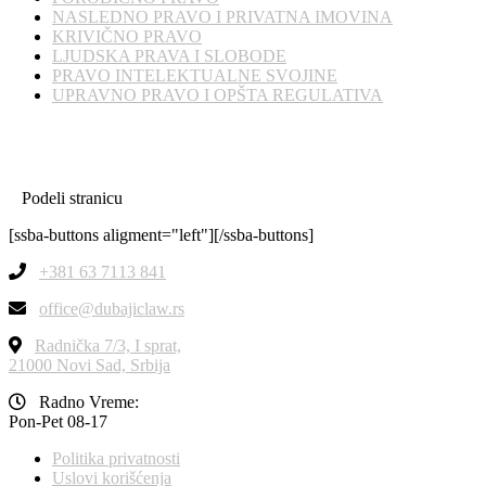
NASLEDNO PRAVO I PRIVATNA IMOVINA
KRIVIČNO PRAVO
LJUDSKA PRAVA I SLOBODE
PRAVO INTELEKTUALNE SVOJINE
UPRAVNO PRAVO I OPŠTA REGULATIVA
Podeli stranicu
[ssba-buttons aligment="left"][/ssba-buttons]
+381 63 7113 841
office@dubajiclaw.rs
Radnička 7/3, I sprat,
21000 Novi Sad, Srbija
Radno Vreme:
Pon-Pet 08-17
Politika privatnosti
Uslovi korišćenja