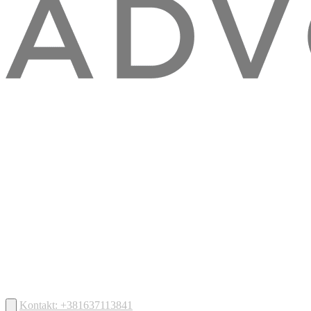
Kontakt: +381637113841