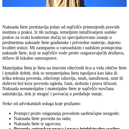
Naknada štete predstavlja jedan od najčešće primenjenih pravnih
instituta u praksi. Iz tih razloga, temeljnim istraživanjem sudske
prakse za svaki konkretan slučaj uz specijalizovano znanje u
predmetima naknade štete građanske i privredne materije, dajemo
kvalitet usluzi. Mi zastupamo u vansudskim i sudskim postupcima
naknade štete, koji se najčešće vode protiv osiguravajućih društava,
države ili lokalne samouprave.
Materijalna šteta je šteta na imovini oštećenih lica u vidu obične štete
i izmakle dobiti, dok se nematerijalna šteta ispoljava kao laka ili
teška telesna povreda, oštećenje zdravlja, strah, naruženost, smrt ili
duševni bol kroz povredu ugleda, časti, sloboda i prava ličnosti.
Naknada nematerijalne i materijalne štete je najčešće novčana
satisfakcija, dok je moguć i povraćaj u pređašnje stanje.
Neke od advokatskih usluga koje pružamo:
Postupci protiv osiguranja povodom saobraćajne nezgode;
Naknada štete povreda na radu;
Naknada štete iz ugovora;
Povreda autorskog prava i prava intelektualne svojine
;