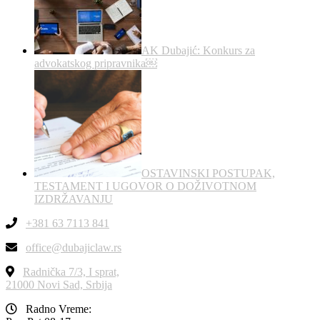
AK Dubajić: Konkurs za
advokatskog pripravnika￼
OSTAVINSKI POSTUPAK,
TESTAMENT I UGOVOR O DOŽIVOTNOM
IZDRŽAVANJU
+381 63 7113 841
office@dubajiclaw.rs
Radnička 7/3, I sprat,
21000 Novi Sad, Srbija
Radno Vreme: