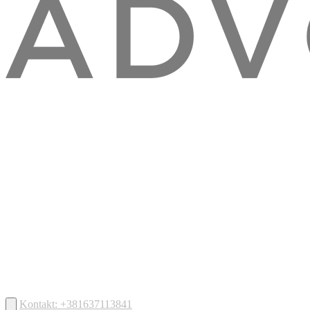
Kontakt: +381637113841