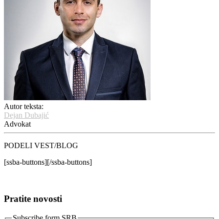
Autor teksta:
Dejan Dubajić
Advokat
PODELI VEST/BLOG
[ssba-buttons][/ssba-buttons]
Pratite novosti
Subscribe form SRB