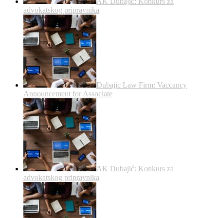
AK Dubajić: Konkurs za
advokatskog pripravnika
Dubajic Law Firm: Vaccancy
Announcement for Associate
AK Dubajić: Konkurs za
advokatskog pripravnika