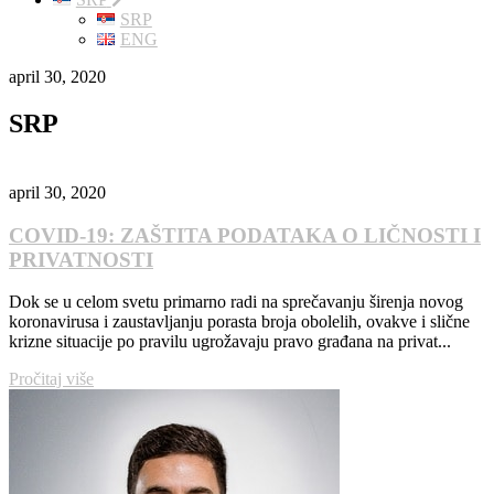
SRP
ENG
april 30, 2020
SRP
april 30, 2020
COVID-19: ZAŠTITA PODATAKA O LIČNOSTI I
PRIVATNOSTI
Dok se u celom svetu primarno radi na sprečavanju širenja novog
koronavirusa i zaustavljanju porasta broja obolelih, ovakve i slične
krizne situacije po pravilu ugrožavaju pravo građana na privat...
Pročitaj više